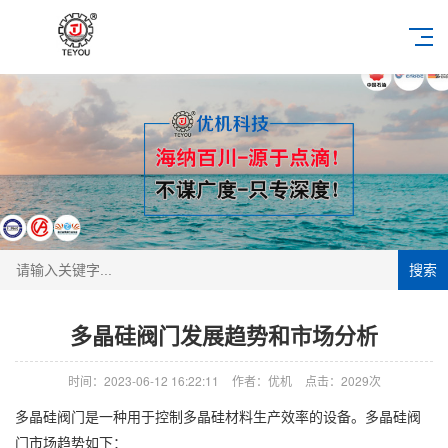
搜索
多晶硅阀门发展趋势和市场分析
时间：2023-06-12 16:22:11
作者：优机
点击：
2029次
多晶硅阀门是一种用于控制多晶硅材料生产效率的设备。多晶硅阀
门市场趋势如下：