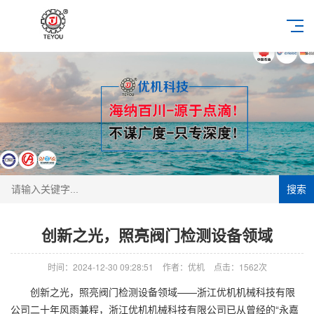
搜索
创新之光，照亮阀门检测设备领域
时间：2024-12-30 09:28:51
作者：优机
点击：
1562次
创新之光，照亮阀门检测设备领域——
浙江优机机械科技有限
公司
二十年风雨兼程，浙江优机机械科技有限公司已从曾经的“永嘉