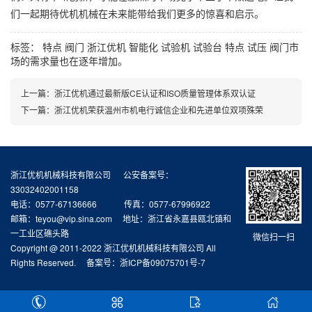
们一起期待优机机械在未来能带给我们更多的惊喜和启示。
标签：
特点
阀门
浙江优机
智能化 试验机 试验台
特点 试压
阀门市
场的需求量也在逐年增加。
上一篇：
浙江优机通过最新版CE认证和ISO质量管理体系双认证
下一篇：
浙江优机荣获温州市机电行诚信企业和先进单位双项殊荣
浙江优机机械科技有限公司
，
,
公安备案号：
33032402001158
电话：0577-67136666
，
，
，
传真：0577-67996922
邮箱：teyou@vip.sina.com
，
地址：浙江省永嘉县瓯北镇和
一工业区礁头路
微信扫一扫
Copyright @ 2011-2022 浙江优机机械科技有限公司 All
Rights Reserved.
，
备案号：
浙ICP备09075701号-7